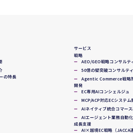
サービス
戦略
要
AEO/GEO戦略コンサルテ
介
50億の壁突破コンサルテ
ーの特長
Agentic Commerce戦
開発
EC専用AIコンシェルジュ
MCP/ACP対応ECシステ
AIネイティブ統合コマー
AIエージェント業務自動
成長支援
AI×越境EC戦略（JACC